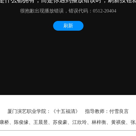
厦门演艺职业学院：《十五福清》 指导教师：付雪良言
康桥、陈俊缘、王晨昱、苏俊豪、江欣玲、林梓衡、黄祺俊、张